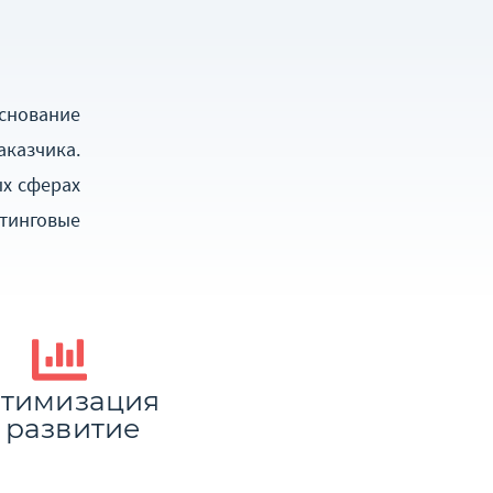
снование
казчика.
х сферах
тинговые
тимизация
 развитие