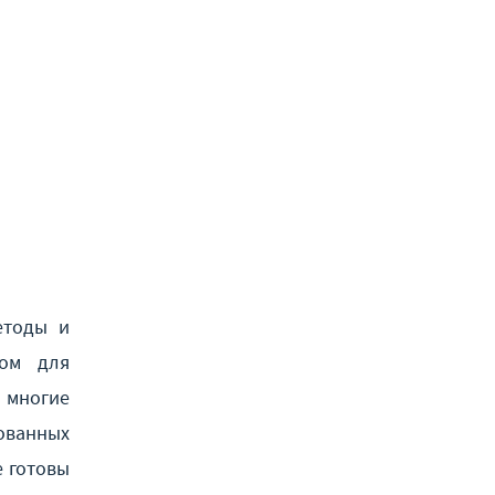
етоды и
том для
 многие
зованных
е готовы