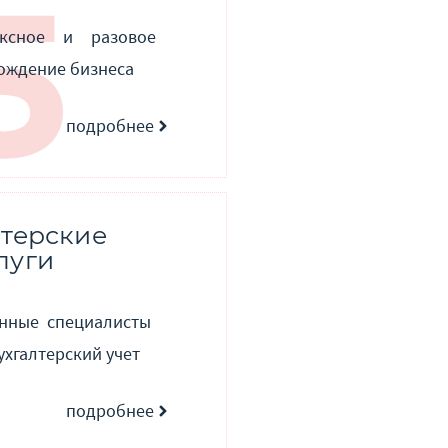
ексное и разовое
ождение бизнеса
подробнее
лтерские
луги
нные специалисты
ухгалтерский учет
подробнее