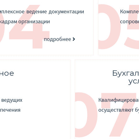
мплексное ведение документации
Компл
 кадрам организации
сопров
подробнее
ное
Бухга
ус
ведущих
Квалифицирова
спечения
осуществляют б
подробнее