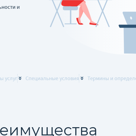
ьности и
ы услуг
Специальные условия
Термины и определ
еимущества